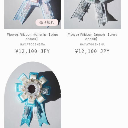
売り切れ
Flower Ribbon Hairclip 【blue
Flower Ribbon Brooch 【gray
check】
check】
販
販
HAYATOOSHIMA
HAYATOOSHIMA
通
¥12,100 JPY
売
通
¥12,100 JPY
売
元:
元:
常
常
価
価
格
格