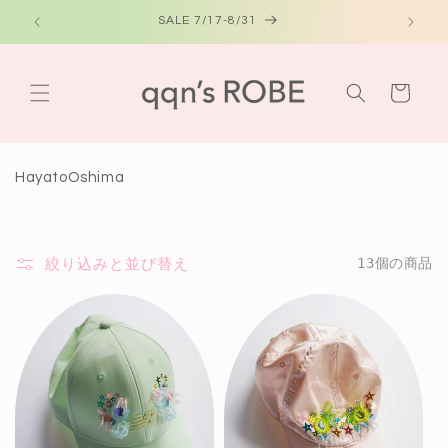
コンテ
ンツに
SALE 7/17-8/31
進む
カ
ー
ト
コ
HayatoOshima
レ
ク
シ
ョ
絞り込みと並び替え
13個の商品
ン
: