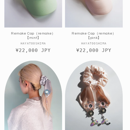
Remake Cap（remake）
Remake Cap（remake）
【mint】
【pink】
販
販
HAYATOOSHIMA
HAYATOOSHIMA
通
¥22,000 JPY
売
通
¥22,000 JPY
売
元:
元:
常
常
価
価
格
格