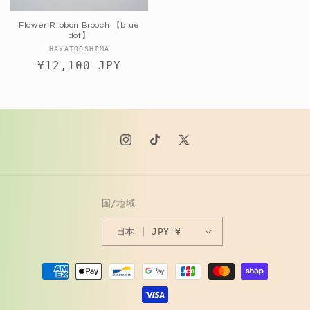
Flower Ribbon Brooch 【blue
dot】
販
HAYATOOSHIMA
通
¥12,100 JPY
売
元:
常
価
格
Instagram
TikTok
X
(Twitter)
国/地域
日本 | JPY ¥
決
済
方