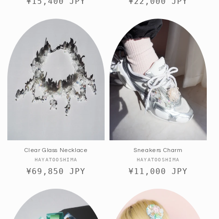
通
¥15,400 JPY
売
通
¥22,000 JPY
売
元:
元:
常
常
価
価
格
格
Clear Glass Necklace
Sneakers Charm
販
販
HAYATOOSHIMA
HAYATOOSHIMA
通
¥69,850 JPY
売
通
¥11,000 JPY
売
元:
元:
常
常
価
価
格
格