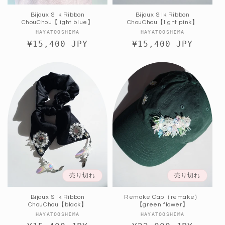
Bijoux Silk Ribbon
Bijoux Silk Ribbon
ChouChou【light blue】
ChouChou【light pink】
販
販
HAYATOOSHIMA
HAYATOOSHIMA
通
¥15,400 JPY
売
通
¥15,400 JPY
売
元:
元:
常
常
価
価
格
格
売り切れ
売り切れ
Bijoux Silk Ribbon
Remake Cap（remake）
ChouChou【black】
【green flower】
販
販
HAYATOOSHIMA
HAYATOOSHIMA