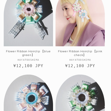
Flower Ribbon Hairclip 【blue
Flower Ribbon Hairclip 【pink
green】
check】
販
販
HAYATOOSHIMA
HAYATOOSHIMA
通
¥12,100 JPY
売
通
¥12,100 JPY
売
元:
元:
常
常
価
価
格
格