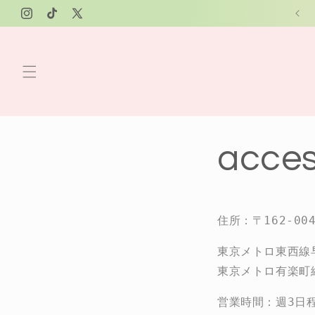
コンテ
ンツに
Instagram
TikTok
X
進む
(Twitter)
acce
住所：〒162-0
東京メトロ東西線
東京メトロ有楽町
営業時間：週3日程度