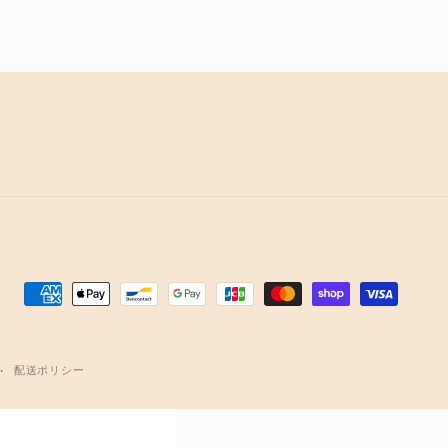
決
済
方
配送ポリシー
法