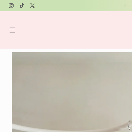
コンテ
ンツに
Instagram
TikTok
X
進む
(Twitter)
商品情
報にス
キップ