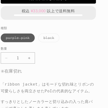
税込
¥33,000
以上で送料無料
種類
バ
バ
purple pink
black
リ
リ
エ
エ
ー
ー
数量
数
シ
シ
ョ
ョ
量
ン
ン
ribbon
ribbon
は
は
jacket
jacket
売
売
り
り
の
の
在庫切れ
切
切
れ
れ
数
数
て
て
い
い
量
量
「ribbon jacket」はモードな切れ味とリボンの
る
る
を
を
か
か
可愛らしさを両立させたPoIの代表的なアイテム。
販
販
減
増
売
売
で
で
ら
や
すっきりとしたノーカラーと切り込みの入った肩パ
き
き
す
す
ま
ま