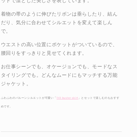
ッドで凛とした美しさを表しています。
せ
せ
ん
ん
着物の帯のように伸びたリボンは垂らしたり、結ん
だり、気分に合わせてシルエットを変えて楽しん
で。
ウエストの高い位置にポケットがついているので、
腰回りをすっきりと見せてくれます。
お仕事シーンでも、オケージョンでも、モードなス
タイリングでも。どんなムードにもマッチする万能
ジャケット。
ふわふわのバルーンシルエットが可愛い「
frill buster skirt
」とセットで楽しむのもおすす
めです。