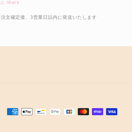
Share
注文確定後、3営業日以内に発送いたします
決
済
方