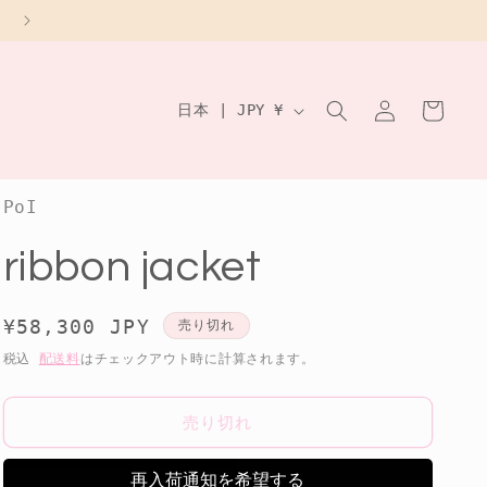
8月の営業時間について
ロ
カ
グ
国
ー
日本 | JPY ¥
イ
/
ト
ン
地
域
PoI
ribbon jacket
通
¥58,300 JPY
売り切れ
常
税込
配送料
はチェックアウト時に計算されます。
価
格
売り切れ
再入荷通知を希望する